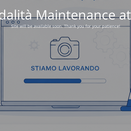
alità Maintenance at
Site will be available soon. Thank you for your patience!